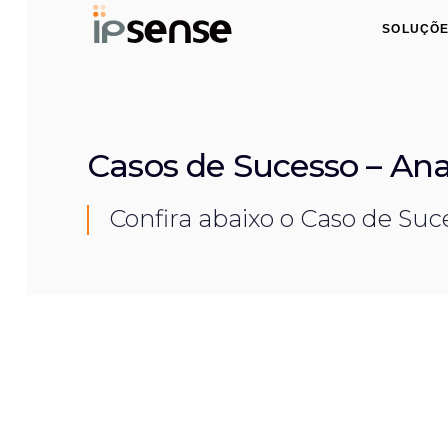
Skip
Skip
SOLUÇÕ
links
to
primary
navigation
Skip
to
Casos de Sucesso – Ana
content
Confira abaixo o Caso de Suc