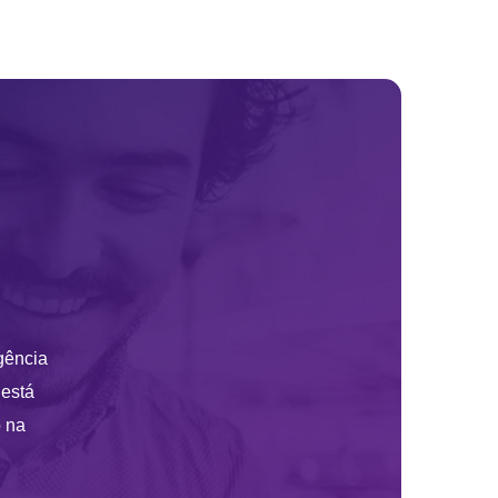
gência
 está
o na