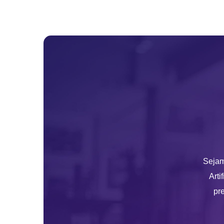
Sejam
Arti
pre