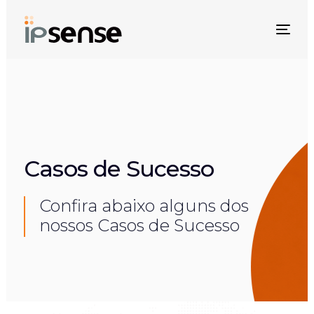
Skip
Skip
links
to
Togg
primary
navi
navigation
Skip
to
content
Casos de Sucesso
Confira abaixo alguns dos
nossos Casos de Sucesso