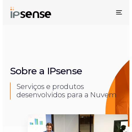
Skip
Skip
links
to
Togg
primary
navi
navigation
Skip
to
content
Sobre a IPsense
Serviços e produtos
desenvolvidos para a Nuvem