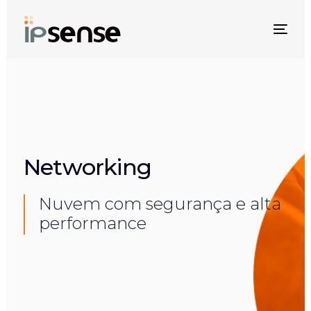
Skip
Skip
links
to
Togg
primary
navi
navigation
Skip
to
content
Networking
Nuvem com segurança e alta
performance