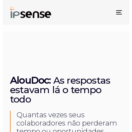
Skip
Skip
links
to
Togg
primary
navi
navigation
Skip
to
content
AlouDoc:
As respostas
estavam lá o tempo
todo
Quantas vezes seus
colaboradores não perderam
tempo ou oportunidades