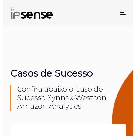
Skip
Skip
links
to
Togg
primary
navi
navigation
Skip
to
content
Casos de Sucesso
Confira abaixo o Caso de
Sucesso Synnex-Westcon
Amazon Analytics