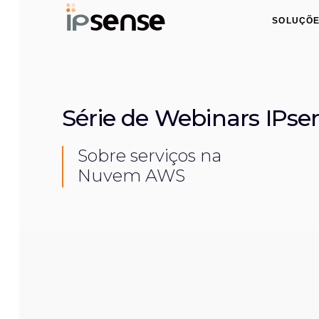
Skip
Skip
SOLUÇÕ
links
to
primary
navigation
Skip
to
Série de Webinars IPse
content
Sobre serviços na
Nuvem AWS