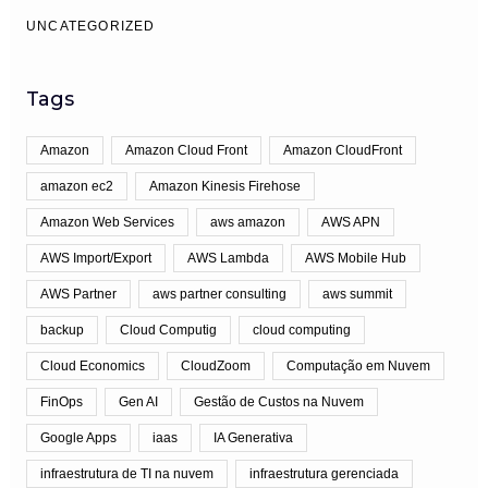
UNCATEGORIZED
Tags
Amazon
Amazon Cloud Front
Amazon CloudFront
amazon ec2
Amazon Kinesis Firehose
Amazon Web Services
aws amazon
AWS APN
AWS Import/Export
AWS Lambda
AWS Mobile Hub
AWS Partner
aws partner consulting
aws summit
backup
Cloud Computig
cloud computing
Cloud Economics
CloudZoom
Computação em Nuvem
FinOps
Gen AI
Gestão de Custos na Nuvem
Google Apps
iaas
IA Generativa
infraestrutura de TI na nuvem
infraestrutura gerenciada