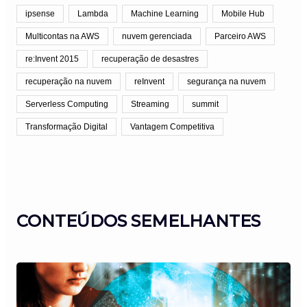
ipsense
Lambda
Machine Learning
Mobile Hub
Multicontas na AWS
nuvem gerenciada
Parceiro AWS
re:Invent 2015
recuperação de desastres
recuperação na nuvem
reInvent
segurança na nuvem
Serverless Computing
Streaming
summit
Transformação Digital
Vantagem Competitiva
CONTEÚDOS SEMELHANTES