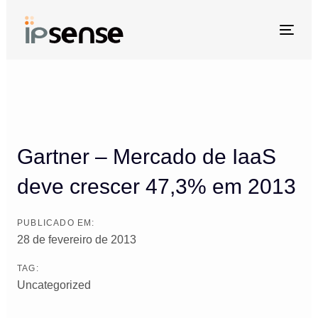
Skip
Skip
links
to
Togg
primary
navi
Post
navigation
navigation
Skip
to
content
Gartner – Mercado de IaaS
deve crescer 47,3% em 2013
PUBLICADO EM:
28 de fevereiro de 2013
TAG:
Uncategorized