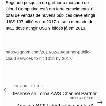
Segundo pesquisa do gartner o mercado de
Cloud Computing está em forte crescimento. O
total de vendas de nuvens públicas deve atingir
US$ 137 bilhões em 2017 e só o mercado de
IaaS deve atingir US$ 9 bilões já em 2013.
http://gigaom.com/2013/02/28/gartner-public-
cloud-services-to-hit-131b-by-2017/
Previous
PREVIOUS ARTICLE
Article
IPsense se Torna AWS Channel Partner
Next
NEXT ARTICLE
Article
Amazon AWS Lider Isolada em IaaS