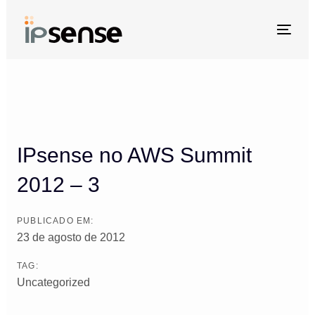
Skip
Skip
links
to
Togg
primary
navi
Post
navigation
navigation
Skip
to
content
IPsense no AWS Summit
2012 – 3
PUBLICADO EM:
23 de agosto de 2012
TAG:
Uncategorized