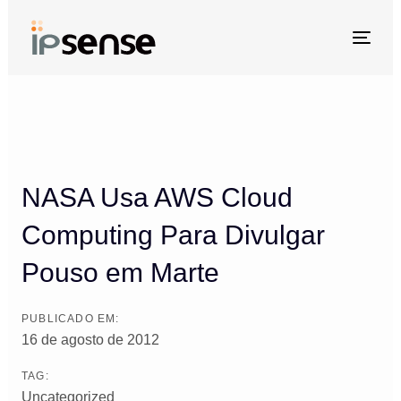
Skip
Skip
links
to
Togg
primary
navi
Post
navigation
navigation
Skip
to
content
NASA Usa AWS Cloud
Computing Para Divulgar
Pouso em Marte
PUBLICADO EM:
16 de agosto de 2012
TAG:
Uncategorized