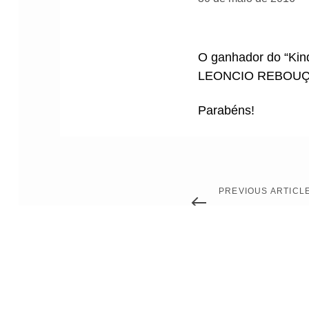
O ganhador do “Kin
LEONCIO REBOUÇAS
Parabéns!
Previous
PREVIOUS ARTICL
Article
CIO Meeting 