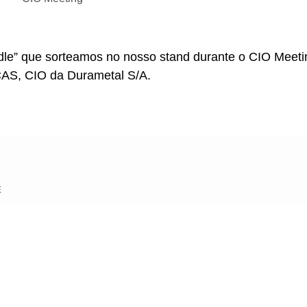
dle” que sorteamos no nosso stand durante o CIO Meeti
, CIO da Durametal S/A.
Next
E
Article
2016
IPsense no Su
CONTEÚDOS SEMELHANTES