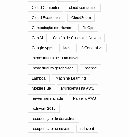
Cloud Computig
cloud computing
Cloud Economics
CloudZoom
Computação em Nuvem
FinOps
Gen AI
Gestão de Custos na Nuvem
Google Apps
iaas
IA Generativa
infraestrutura de TI na nuvem
infraestrutura gerenciada
ipsense
Lambda
Machine Learning
Mobile Hub
Multicontas na AWS
nuvem gerenciada
Parceiro AWS
re:Invent 2015
recuperação de desastres
recuperação na nuvem
reInvent