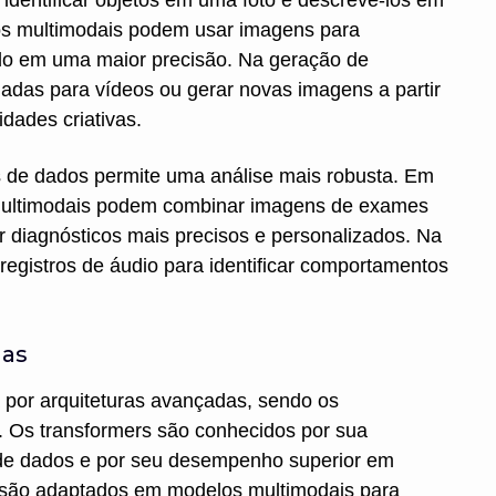
identificar objetos em uma foto e descrevê-los em
os multimodais podem usar imagens para
ndo em uma maior precisão. Na geração de
hadas para vídeos ou gerar novas imagens a partir
idades criativas.
s de dados permite uma análise mais robusta. Em
multimodais podem combinar imagens de exames
r diagnósticos mais precisos e personalizados. Na
registros de áudio para identificar comportamentos
das
por arquiteturas avançadas, sendo os
. Os transformers são conhecidos por sua
 de dados e por seu desempenho superior em
s são adaptados em modelos multimodais para