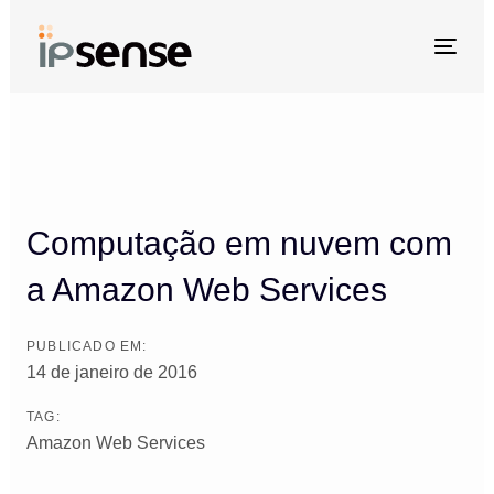
Skip
Skip
links
to
Togg
primary
navi
Post
navigation
navigation
Skip
to
content
Computação em nuvem com
a Amazon Web Services
PUBLICADO EM:
14 de janeiro de 2016
TAG:
Amazon Web Services