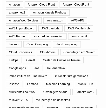
Amazon
Amazon Cloud Front
Amazon CloudFront
amazon ec2
Amazon Kinesis Firehose
Amazon Web Services
aws amazon
AWS APN
AWS Import/Export
AWS Lambda
AWS Mobile Hub
AWS Partner
aws partner consulting
aws summit
backup
Cloud Computig
cloud computing
Cloud Economics
CloudZoom
Computação em Nuvem
FinOps
Gen AI
Gestão de Custos na Nuvem
Google Apps
iaas
IA Generativa
infraestrutura de TI na nuvem
infraestrutura gerenciada
ipsense
Lambda
Machine Learning
Mobile Hub
Multicontas na AWS
nuvem gerenciada
Parceiro AWS
re:Invent 2015
recuperação de desastres
recuperação na nuvem
reInvent
segurança na nuvem