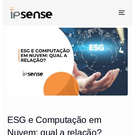
Skip
Skip
links
to
Togg
primary
navi
navigation
Post
Skip
navigation
to
content
ESG e Computação em
Nuvem: qual a relação?