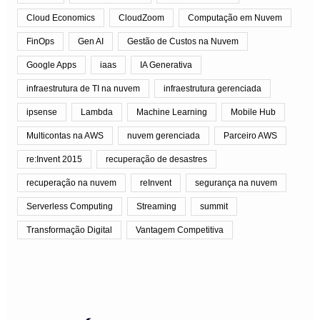
Cloud Economics
CloudZoom
Computação em Nuvem
FinOps
Gen AI
Gestão de Custos na Nuvem
Google Apps
iaas
IA Generativa
infraestrutura de TI na nuvem
infraestrutura gerenciada
ipsense
Lambda
Machine Learning
Mobile Hub
Multicontas na AWS
nuvem gerenciada
Parceiro AWS
re:Invent 2015
recuperação de desastres
recuperação na nuvem
reInvent
segurança na nuvem
Serverless Computing
Streaming
summit
Transformação Digital
Vantagem Competitiva