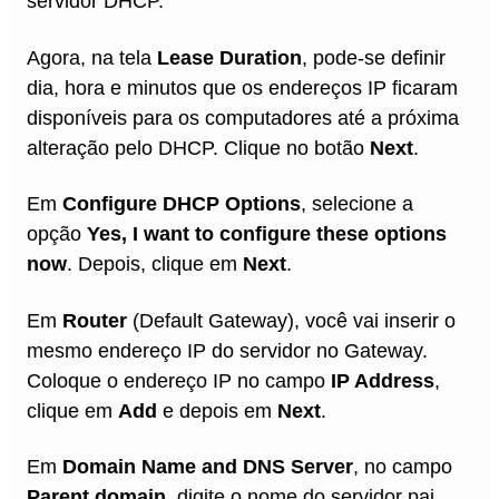
servidor DHCP.
Agora, na tela
Lease Duration
, pode-se definir
dia, hora e minutos que os endereços IP ficaram
disponíveis para os computadores até a próxima
alteração pelo DHCP. Clique no botão
Next
.
Em
Configure DHCP Options
, selecione a
opção
Yes, I want to configure these options
now
. Depois, clique em
Next
.
Em
Router
(Default Gateway), você vai inserir o
mesmo endereço IP do servidor no Gateway.
Coloque o endereço IP no campo
IP Address
,
clique em
Add
e depois em
Next
.
Em
Domain Name and DNS Server
, no campo
Parent domain
, digite o nome do servidor pai.