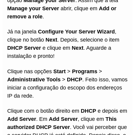
opção
Manage your Server
. Assim que a tela
Manage your Server
abrir, clique em
Add or
remove a role
.
Já na janela
Configure Your Server Wizard
,
clique no botão
Next
. Depois, selecione o item
DHCP Server
e clique em
Next
. Aguarde a
instalação e pronto!
Clique nas opções
Start
>
Programs
>
Administrative Tools
>
DHCP
. Feito isso, vamos
iniciar a configuração do escopo dos endereços
IP da rede.
Clique com o botão direito em
DHCP
e depois em
Add Server
. Em
Add Server
, clique em
This
authorized DHCP Server
. Você vai perceber que