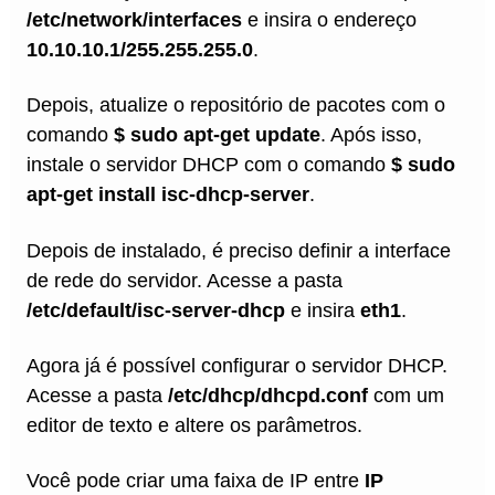
/etc/network/interfaces
e insira o endereço
10.10.10.1/255.255.255.0
.
Depois, atualize o repositório de pacotes com o
comando
$ sudo apt-get update
. Após isso,
instale o servidor DHCP com o comando
$ sudo
apt-get install isc-dhcp-server
.
Depois de instalado, é preciso definir a interface
de rede do servidor. Acesse a pasta
/etc/default/isc-server-dhcp
e insira
eth1
.
Agora já é possível configurar o servidor DHCP.
Acesse a pasta
/etc/dhcp/dhcpd.conf
com um
editor de texto e altere os parâmetros.
Você pode criar uma faixa de IP entre
IP